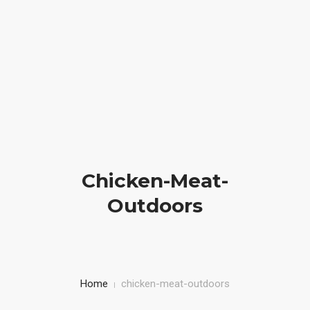
We create elegant websites
(012) 1006 2310
HOME
BIOGRAFIA
LIBRI IN VETRINA
Chicken-Meat-
SICUREZZA STRADALE
Outdoors
BAMBINI IN AUTO
CORSI
Home
chicken-meat-outdoors
CONTATTI