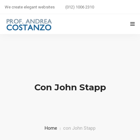
We create elegant websites
(012) 1006 2310
HOME
BIOGRAFIA
LIBRI IN VETRINA
Con John Stapp
SICUREZZA STRADALE
BAMBINI IN AUTO
CORSI
Home
con John Stapp
CONTATTI