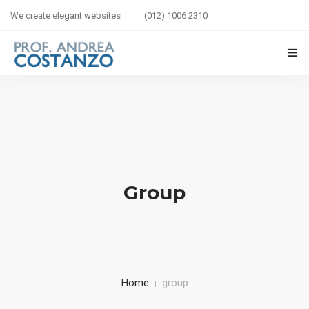
We create elegant websites
(012) 1006 2310
HOME
BIOGRAFIA
LIBRI IN VETRINA
Group
SICUREZZA STRADALE
BAMBINI IN AUTO
CORSI
Home
group
CONTATTI