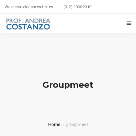
We create elegant websites
(012) 1006 2310
HOME
BIOGRAFIA
LIBRI IN VETRINA
Groupmeet
SICUREZZA STRADALE
BAMBINI IN AUTO
CORSI
Home
groupmeet
CONTATTI