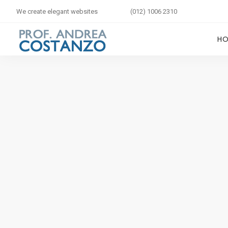
We create elegant websites
(012) 1006 2310
H