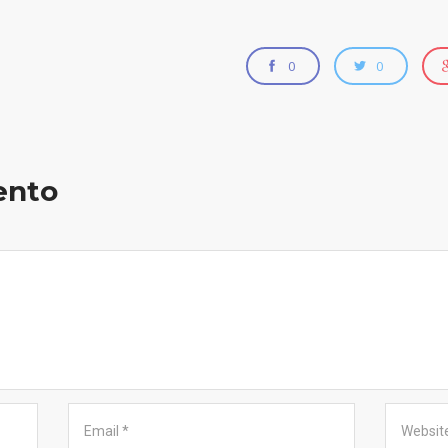
0
0
ento