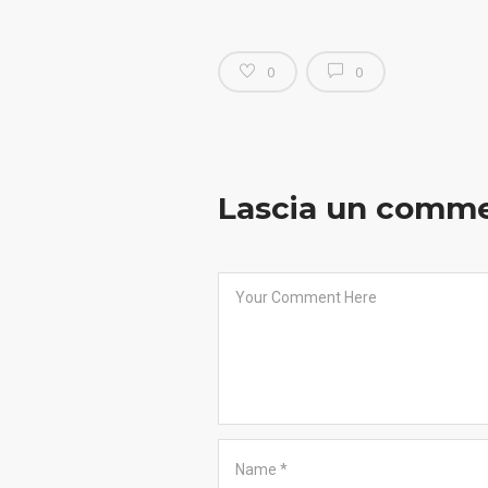
0
0
Lascia un comm