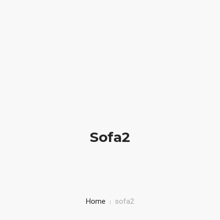
We create elegant websites
(012) 1006 2310
HOME
BIOGRAFIA
LIBRI IN VETRINA
Sofa2
SICUREZZA STRADALE
BAMBINI IN AUTO
CORSI
Home
sofa2
CONTATTI