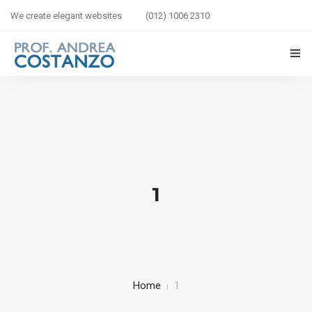
We create elegant websites
(012) 1006 2310
HOME
BIOGRAFIA
LIBRI IN VETRINA
1
SICUREZZA STRADALE
BAMBINI IN AUTO
CORSI
Home
1
CONTATTI