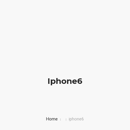
We create elegant websites
(012) 1006 2310
HOME
BIOGRAFIA
LIBRI IN VETRINA
Iphone6
SICUREZZA STRADALE
BAMBINI IN AUTO
CORSI
Home
iphone6
CONTATTI