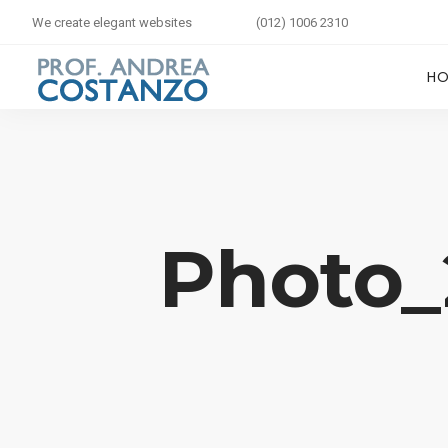
We create elegant websites
(012) 1006 2310
H
Photo_2