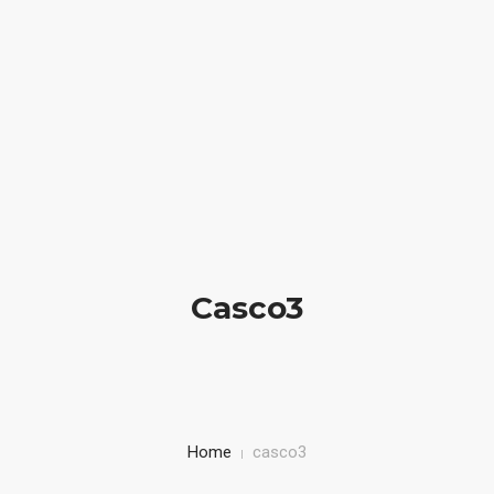
We create elegant websites
(012) 1006 2310
HOME
BIOGRAFIA
LIBRI IN VETRINA
Casco3
SICUREZZA STRADALE
BAMBINI IN AUTO
CORSI
Home
casco3
CONTATTI