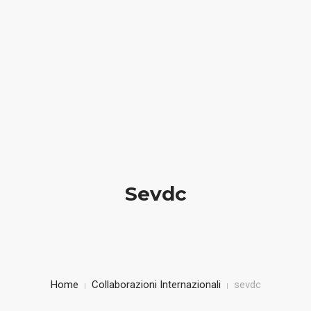
We create elegant websites
(012) 1006 2310
HOME
BIOGRAFIA
LIBRI IN VETRINA
Sevdc
SICUREZZA STRADALE
BAMBINI IN AUTO
CORSI
Home
Collaborazioni Internazionali
sevdc
CONTATTI