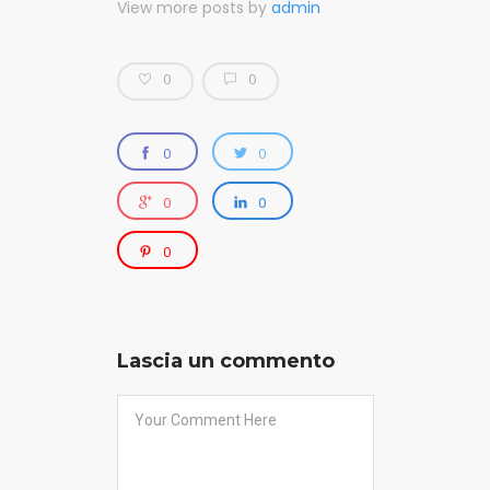
View more posts by
admin
0
0
0
0
0
0
0
Lascia un commento