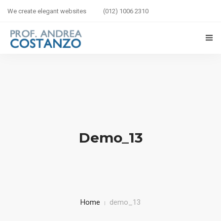
We create elegant websites
(012) 1006 2310
HOME
BIOGRAFIA
LIBRI IN VETRINA
Demo_13
SICUREZZA STRADALE
BAMBINI IN AUTO
CORSI
Home
demo_13
CONTATTI