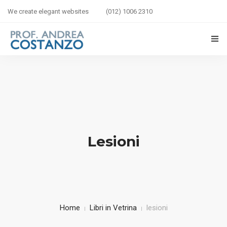
We create elegant websites
(012) 1006 2310
HOME
BIOGRAFIA
LIBRI IN VETRINA
Lesioni
SICUREZZA STRADALE
BAMBINI IN AUTO
CORSI
Home
Libri in Vetrina
lesioni
CONTATTI