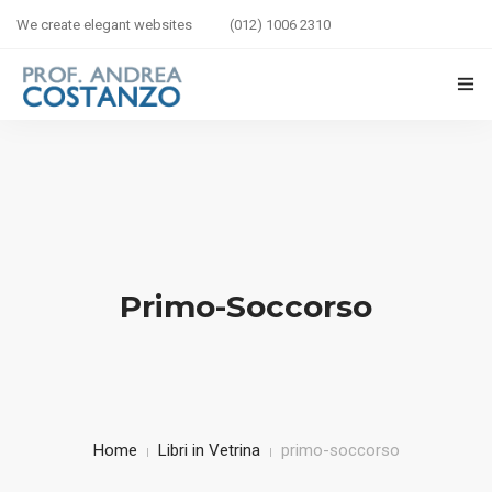
We create elegant websites
(012) 1006 2310
HOME
BIOGRAFIA
LIBRI IN VETRINA
Primo-Soccorso
SICUREZZA STRADALE
BAMBINI IN AUTO
CORSI
Home
Libri in Vetrina
primo-soccorso
CONTATTI