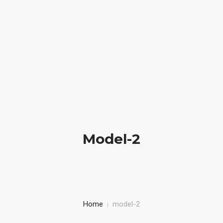
We create elegant websites
(012) 1006 2310
HOME
BIOGRAFIA
LIBRI IN VETRINA
Model-2
SICUREZZA STRADALE
BAMBINI IN AUTO
CORSI
Home
model-2
CONTATTI